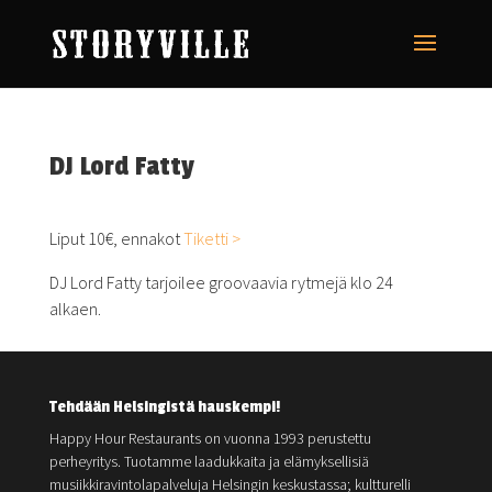
DJ Lord Fatty
Liput 10€, ennakot
Tiketti >
DJ Lord Fatty tarjoilee groovaavia rytmejä klo 24
alkaen.
Tehdään Helsingistä hauskempi!
Happy Hour Restaurants on vuonna 1993 perustettu
perheyritys. Tuotamme laadukkaita ja elämyksellisiä
musiikkiravintolapalveluja Helsingin keskustassa; kultturelli