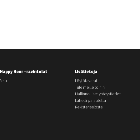
Happy Hour -ravintolat
Lisätietoja
Eetu
Löytötavarat
Tule meille töihin
Hallinnolliset yhteystiedot
Lähetä palautetta
Rekisteriseloste