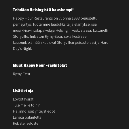
Tehdään Helsingistä hauskempi!
Happy Hour Restaurants on vuonna 1993 perustettu
perheyritys. Tuotamme laadukkaita ja elämyksellisiä
musiikkiravintolapalveluja Helsingin keskustassa; kultturelli
Storyville, hulvaton Rymy-Eetu, sekä kesäiseen
kaupunkielämään kuuluvat Storyvillen puistoterassi ja Hard
Day’s Night.
Muut Happy Hour -ravintolat
Rymy-Eetu
Lisätietoja
Löytötavarat
Tule meille töihin
Hallinnolliset yhteystiedot
Lähetä palautetta
Rekisteriseloste