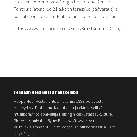
Brazilian Locomotiva & Sergio Bastos and Denise
Fontoura jatkaa klo 21 alkaen terassilla (säävaraus) ja
sen jälkeen alakerran klubilla aina kello kolmeen asti.
https://www.facebook.com/EnjoyBrazilSummerClub/
Tehdään Helsingistä hauskempi!
Happy Hour Restaurants on vuonna 1993 perustettu
perheyritys. Tuotamme laadukkaita ja elämyksellisiä
musiikkiravintolapalveluja Helsingin keskustassa; kultturelli
Storyville, hulvaton Rymy-Eetu, sekä kesäiseen
kaupunkielämään kuuluvat Storyvillen puistoterassi ja Hard
Day’s Night.