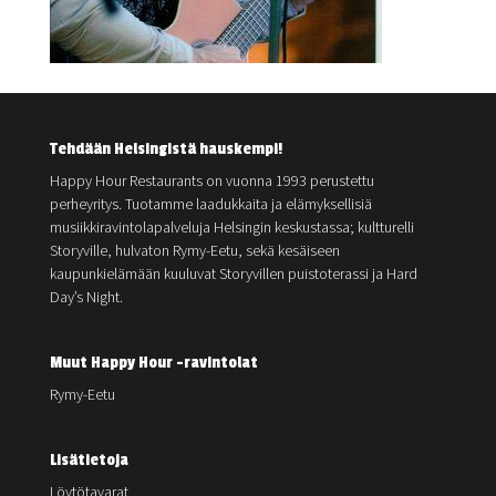
Tehdään Helsingistä hauskempi!
Happy Hour Restaurants on vuonna 1993 perustettu
perheyritys. Tuotamme laadukkaita ja elämyksellisiä
musiikkiravintolapalveluja Helsingin keskustassa; kultturelli
Storyville, hulvaton Rymy-Eetu, sekä kesäiseen
kaupunkielämään kuuluvat Storyvillen puistoterassi ja Hard
Day’s Night.
Muut Happy Hour -ravintolat
Rymy-Eetu
Lisätietoja
Löytötavarat