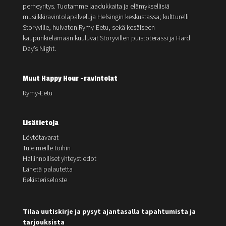
perheyritys. Tuotamme laadukkaita ja elämyksellisiä
musiikkiravintolapalveluja Helsingin keskustassa; kultturelli
Storyville, hulvaton Rymy-Eetu, sekä kesäiseen
kaupunkielämään kuuluvat Storyvillen puistoterassi ja Hard
Day’s Night.
Muut Happy Hour -ravintolat
Rymy-Eetu
Lisätietoja
Löytötavarat
Tule meille töihin
Hallinnolliset yhteystiedot
Lähetä palautetta
Rekisteriseloste
Tilaa uutiskirje ja pysyt ajantasalla tapahtumista ja
tarjouksista