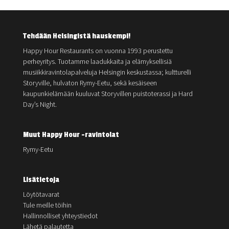
Tehdään Helsingistä hauskempi!
Happy Hour Restaurants on vuonna 1993 perustettu
perheyritys. Tuotamme laadukkaita ja elämyksellisiä
musiikkiravintolapalveluja Helsingin keskustassa; kultturelli
Storyville, hulvaton Rymy-Eetu, sekä kesäiseen
kaupunkielämään kuuluvat Storyvillen puistoterassi ja Hard
Day’s Night.
Muut Happy Hour -ravintolat
Rymy-Eetu
Lisätietoja
Löytötavarat
Tule meille töihin
Hallinnolliset yhteystiedot
Lähetä palautetta