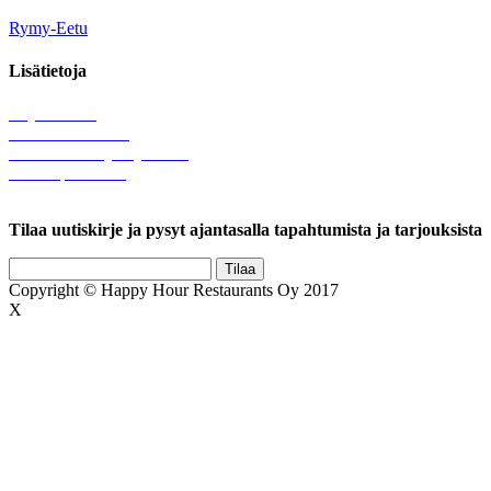
Rymy-Eetu
Lisätietoja
Löytötavarat
Tule meille töihin
Hallinnolliset yhteystiedot
Lähetä palautetta
Rekisteriseloste
Tilaa uutiskirje ja pysyt ajantasalla tapahtumista ja tarjouksista
Copyright © Happy Hour Restaurants Oy 2017
X