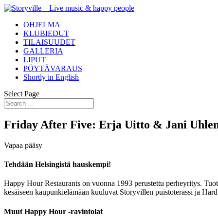
OHJELMA
KLUBIEDUT
TILAISUUDET
GALLERIA
LIPUT
PÖYTÄVARAUS
Shortly in English
Select Page
Friday After Five: Erja Uitto & Jani Uhle
Vapaa pääsy
Tehdään Helsingistä hauskempi!
Happy Hour Restaurants on vuonna 1993 perustettu perheyritys. Tuotam
kesäiseen kaupunkielämään kuuluvat Storyvillen puistoterassi ja Hard
Muut Happy Hour -ravintolat