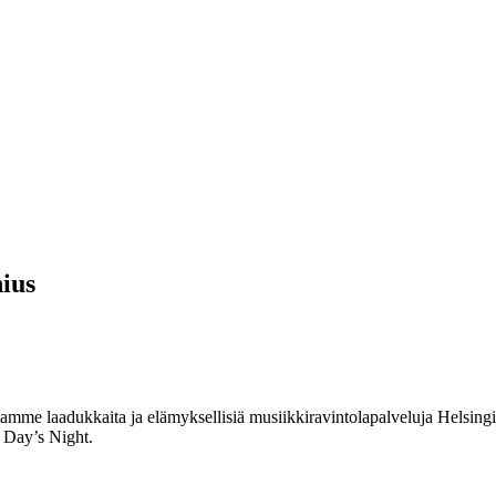
nius
me laadukkaita ja elämyksellisiä musiikkiravintolapalveluja Helsingin
 Day’s Night.