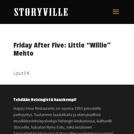
Friday After Five: Little “Willie”
Mehto
Liput 0 €
Tehdään Helsingistä hauskempi!
Happy Hour Restaurants on vuonna 1993 perustettu
perheyritys. Tuotamme laadukkaita ja elämyksellisiä
musiikkiravintolapalveluja Helsingin keskustassa; kultturelli
Storyville, hulvaton Rymy-Eetu, sekä kesäiseen
kaupunkielämään kuuluvat Storyvillen puistoterassi ja Hard