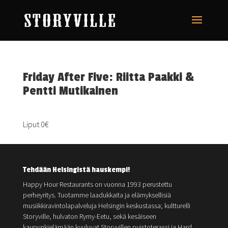
Friday After Five: Riitta Paakki &
Pentti Mutikainen
Liput 0€
Tehdään Helsingistä hauskempi!
Happy Hour Restaurants on vuonna 1993 perustettu
perheyritys. Tuotamme laadukkaita ja elämyksellisiä
musiikkiravintolapalveluja Helsingin keskustassa; kultturelli
Storyville, hulvaton Rymy-Eetu, sekä kesäiseen
kaupunkielämään kuuluvat Storyvillen puistoterassi ja Hard