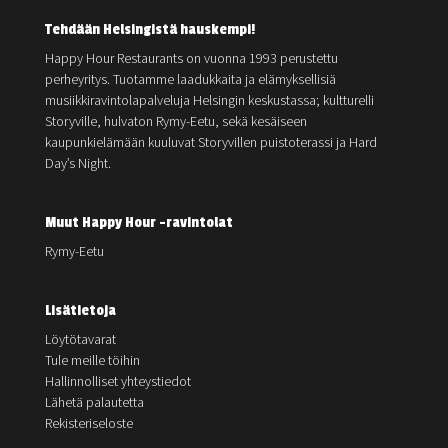
Tehdään Helsingistä hauskempi!
Happy Hour Restaurants on vuonna 1993 perustettu
perheyritys. Tuotamme laadukkaita ja elämyksellisiä
musiikkiravintolapalveluja Helsingin keskustassa; kultturelli
Storyville, hulvaton Rymy-Eetu, sekä kesäiseen
kaupunkielämään kuuluvat Storyvillen puistoterassi ja Hard
Day’s Night.
Muut Happy Hour -ravintolat
Rymy-Eetu
Lisätietoja
Löytötavarat
Tule meille töihin
Hallinnolliset yhteystiedot
Lähetä palautetta
Rekisteriseloste