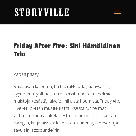
Friday After Five: Sini Hämäläinen
Trio
Vapaa pääsy
Raastavaa kaipuuta, hullua rakkautta, jäähyväisiä,
kyyneleitä, yöllisiä katuja, seisahtuneita tunnelmia,
muistoja kesästä, laivojen hiljaista lipumista. Friday After
Five -klubi-Illan musiikkikattauksessa tunnelmat
vaihtuvat kaurismäkeläisestä melankolista, letkeään
swingiin, karjalaisesta kaipuusta latinon sykkeeseen ja
savuisiin jazzsoundeihin.