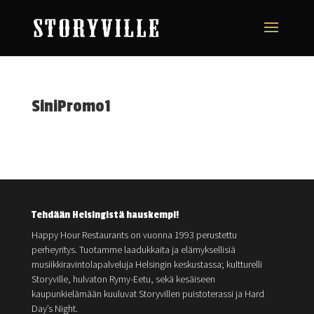
SiniPromo1
Tehdään Helsingistä hauskempi!
Happy Hour Restaurants on vuonna 1993 perustettu
perheyritys. Tuotamme laadukkaita ja elämyksellisiä
musiikkiravintolapalveluja Helsingin keskustassa; kultturelli
Storyville, hulvaton Rymy-Eetu, sekä kesäiseen
kaupunkielämään kuuluvat Storyvillen puistoterassi ja Hard
Day’s Night.