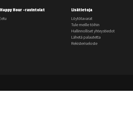
Happy Hour -ravintolat
Lisätietoja
Eetu
Löytötavarat
Tule meille töihin
Hallinnolliset yhteystiedot
Lähetä palautetta
Rekisteriseloste