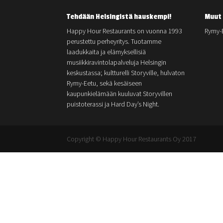
Tehdään Helsingistä hauskempi!
Muut 
Happy Hour Restaurants on vuonna 1993
Rymy-
perustettu perheyritys. Tuotamme
laadukkaita ja elämyksellisiä
musiikkiravintolapalveluja Helsingin
keskustassa; kultturelli Storyville, hulvaton
Rymy-Eetu, sekä kesäiseen
kaupunkielämään kuuluvat Storyvillen
puistoterassi ja Hard Day’s Night.
Copyright © Happy Hour Restaurants Oy 2017