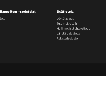
Happy Hour -ravintolat
Lisätietoja
Eetu
Löytötavarat
Tule meille töihin
Hallinnolliset yhteystiedot
Lähetä palautetta
Rekisteriseloste