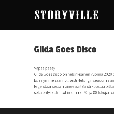
Gilda Goes Disco
Vapaa pääsy
Gilda
Goes Disco on helsinkiläinen vuonna 2020 
Esiinnymme säännöllisesti Helsingin seudun ravinto
legendaarisessa maineessa! Bändi koostuu pitkän l
sekä erityisesti intohimomme 70- ja 80-lukujen d