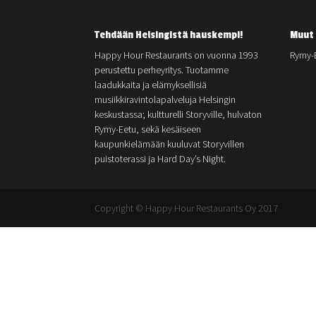
Tehdään Helsingistä hauskempi!
Muut 
Happy Hour Restaurants on vuonna 1993
Rymy-
perustettu perheyritys. Tuotamme
laadukkaita ja elämyksellisiä
musiikkiravintolapalveluja Helsingin
keskustassa; kultturelli Storyville, hulvaton
Rymy-Eetu, sekä kesäiseen
kaupunkielämään kuuluvat Storyvillen
puistoterassi ja Hard Day’s Night.
Copyright © Happy Hour Restaurants Oy 2017