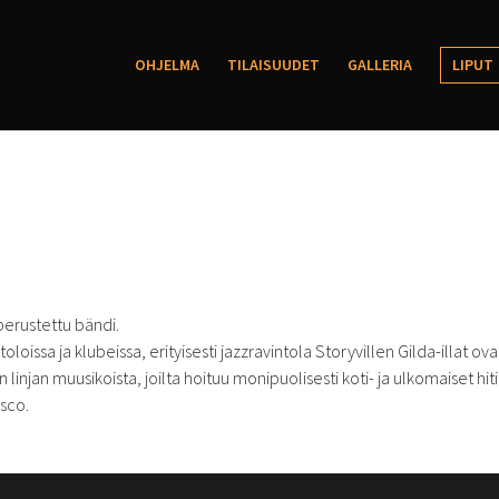
OHJELMA
TILAISUUDET
GALLERIA
LIPUT
perustettu bändi.
loissa ja klubeissa, erityisesti jazzravintola Storyvillen
Gilda
-illat ova
injan muusikoista, joilta hoituu monipuolisesti koti- ja ulkomaiset hiti
isco.