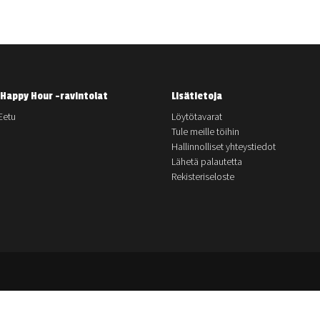
Happy Hour -ravintolat
Lisätietoja
Eetu
Löytötavarat
Tule meille töihin
Hallinnolliset yhteystiedot
Lähetä palautetta
Rekisteriseloste