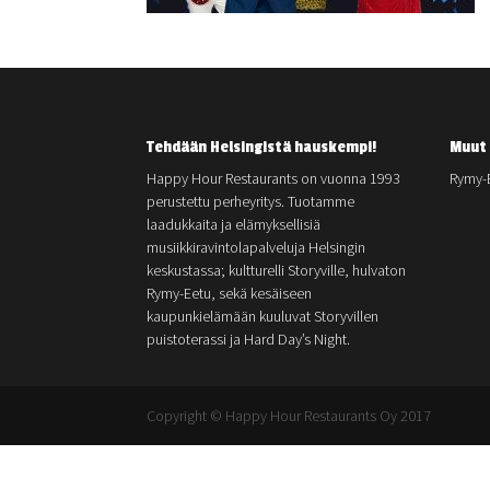
Tehdään Helsingistä hauskempi!
Muut 
Happy Hour Restaurants on vuonna 1993
Rymy-
perustettu perheyritys. Tuotamme
laadukkaita ja elämyksellisiä
musiikkiravintolapalveluja Helsingin
keskustassa; kultturelli Storyville, hulvaton
Rymy-Eetu, sekä kesäiseen
kaupunkielämään kuuluvat Storyvillen
puistoterassi ja Hard Day’s Night.
Copyright © Happy Hour Restaurants Oy 2017