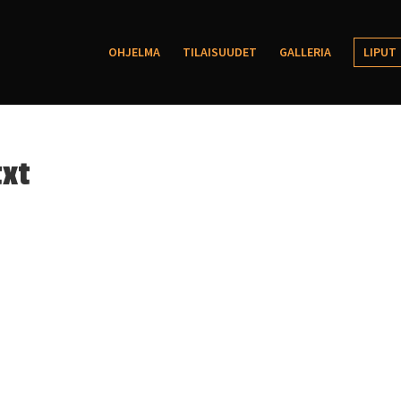
OHJELMA
TILAISUUDET
GALLERIA
LIPUT
xt