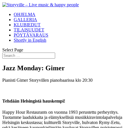
OHJELMA
GALLERIA
KLUBIEDUT
TILAISUUDET
PÖYTÄVARAUS
Shortly in English
Select Page
Jazz Monday: Gimer
Pianisti Gimer Storyvillen pianobaarissa klo 20:30
Tehdään Helsingistä hauskempi!
Happy Hour Restaurants on vuonna 1993 perustettu perheyritys.
Tuotamme laadukkaita ja elämyksellisiä musiikkiravintolapalveluja
Helsingin keskustassa; kultturelli Storyville, hulvaton Rymy-Eetu,
sekä kesäiseen kaupunkielämään kuuluvat Storyvillen puistoterassi