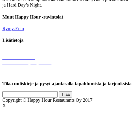
ja Hard Day’s Night.
Muut Happy Hour -ravintolat
Rymy-Eetu
Lisätietoja
Löytötavarat
Tule meille töihin
Hallinnolliset yhteystiedot
Lähetä palautetta
Rekisteriseloste
Tilaa uutiskirje ja pysyt ajantasalla tapahtumista ja tarjouksista
Copyright © Happy Hour Restaurants Oy 2017
X