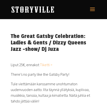
The Great Gatsby Celebration:
Ladies & Gents / Dizzy Queens
Jazz -show/ Dj Juza
Liput 25€, ennakot
Tiketti >
There’s no party like the Gatsby Party!
Tule viettämään kanssamme unohtumaton
uudenvuoden aatto. Ilta täynnä yllätyksiä, kuplivaa,
musiikkia, tanssia, kultaa ja kimalletta. Näitä juhlia et
tahdo jättää väliin!