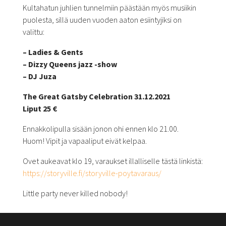
Kultahatun juhlien tunnelmiin päästään myös musiikin
puolesta, sillä uuden vuoden aaton esiintyjiksi on
valittu:
– Ladies & Gents
– Dizzy Queens jazz -show
– DJ Juza
The Great Gatsby Celebration 31.12.2021
Liput 25 €
Ennakkolipulla sisään jonon ohi ennen klo 21.00.
Huom! Vipit ja vapaaliput eivät kelpaa.
Ovet aukeavat klo 19, varaukset illalliselle tästä linkistä:
https://storyville.fi/storyville-poytavaraus/
Little party never killed nobody!