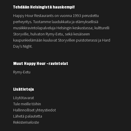
Tehdään Helsingistä hauskempi!
Happy Hour Restaurants on vuonna 1993 perustettu
perheyritys. Tuotamme laadukkaita ja elämyksellisiä
musiikkiravintolapalveluja Helsingin keskustassa; kultturelli
Storyville, hulvaton Rymy-Eetu, sekä kesäiseen
kaupunkielämään kuuluvat Storyvillen puistoterassi ja Hard
Day’s Night.
Muut Happy Hour -ravintolat
Rymy-Eetu
Lisätietoja
Löytötavarat
Tule meille töihin
Hallinnolliset yhteystiedot
Lähetä palautetta
Rekisteriseloste