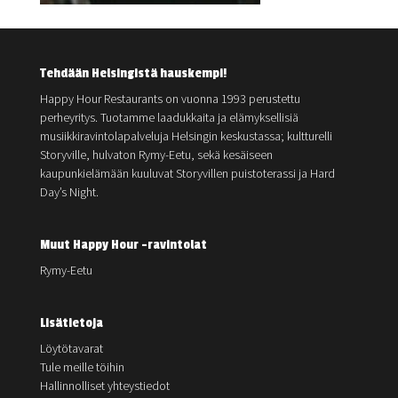
Tehdään Helsingistä hauskempi!
Happy Hour Restaurants on vuonna 1993 perustettu
perheyritys. Tuotamme laadukkaita ja elämyksellisiä
musiikkiravintolapalveluja Helsingin keskustassa; kultturelli
Storyville, hulvaton Rymy-Eetu, sekä kesäiseen
kaupunkielämään kuuluvat Storyvillen puistoterassi ja Hard
Day’s Night.
Muut Happy Hour -ravintolat
Rymy-Eetu
Lisätietoja
Löytötavarat
Tule meille töihin
Hallinnolliset yhteystiedot