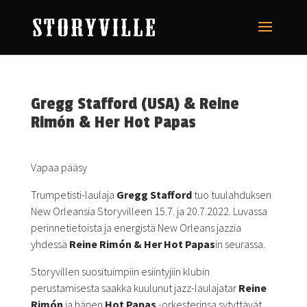
Gregg Stafford (USA) & Reine
Rimón & Her Hot Papas
Vapaa pääsy
Trumpetisti-laulaja
Gregg Stafford
tuo tuulahduksen
New Orleansia Storyvilleen 15.7. ja 20.7.2022. Luvassa
perinnetietoista ja energistä New Orleans jazzia
yhdessä
Reine Rimón & Her Hot Papas
in seurassa.
Storyvillen suosituimpiin esiintyjiin klubin
perustamisesta saakka kuulunut jazz-laulajatar
Reine
Rimón
ja hänen
Hot Papas
-orkesterinsa sytyttävät