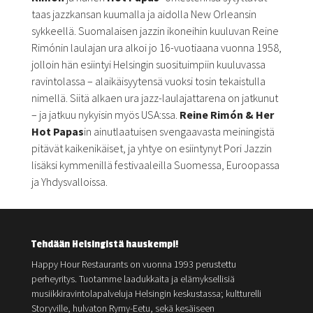
taas jazzkansan kuumalla ja aidolla New Orleansin
sykkeellä. Suomalaisen jazzin ikoneihin kuuluvan Reine
Rimónin laulajan ura alkoi jo 16-vuotiaana vuonna 1958,
jolloin hän esiintyi Helsingin suosituimpiin kuuluvassa
ravintolassa – alaikäisyytensä vuoksi tosin tekaistulla
nimellä. Siitä alkaen ura jazz-laulajattarena on jatkunut
– ja jatkuu nykyisin myös USA:ssa.
Reine Rimón & Her
Hot Papas
in ainutlaatuisen svengaavasta meiningistä
pitävät kaikenikäiset, ja yhtye on esiintynyt Pori Jazzin
lisäksi kymmenillä festivaaleilla Suomessa, Euroopassa
ja Yhdysvalloissa.
Tehdään Helsingistä hauskempi!
Happy Hour Restaurants on vuonna 1993 perustettu
perheyritys. Tuotamme laadukkaita ja elämyksellisiä
musiikkiravintolapalveluja Helsingin keskustassa; kultturelli
Storyville, hulvaton Rymy-Eetu, sekä kesäiseen