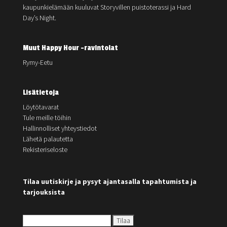
kaupunkielämään kuuluvat Storyvillen puistoterassi ja Hard
Day’s Night.
Muut Happy Hour -ravintolat
Rymy-Eetu
Lisätietoja
Löytötavarat
Tule meille töihin
Hallinnolliset yhteystiedot
Lähetä palautetta
Rekisteriseloste
Tilaa uutiskirje ja pysyt ajantasalla tapahtumista ja
tarjouksista