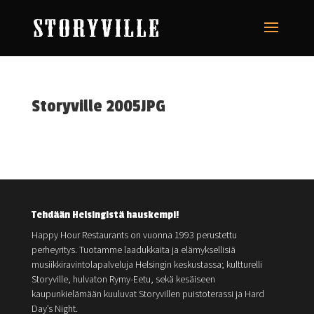
Storyville 2005JPG
Tehdään Helsingistä hauskempi!
Happy Hour Restaurants on vuonna 1993 perustettu
perheyritys. Tuotamme laadukkaita ja elämyksellisiä
musiikkiravintolapalveluja Helsingin keskustassa; kultturelli
Storyville, hulvaton Rymy-Eetu, sekä kesäiseen
kaupunkielämään kuuluvat Storyvillen puistoterassi ja Hard
Day’s Night.