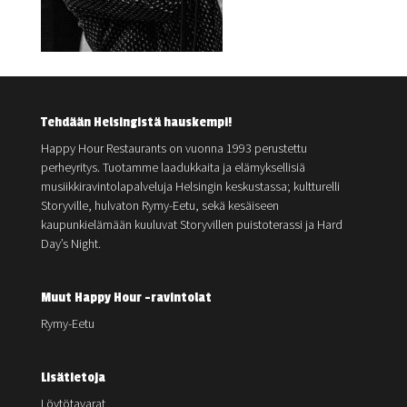
Tehdään Helsingistä hauskempi!
Happy Hour Restaurants on vuonna 1993 perustettu
perheyritys. Tuotamme laadukkaita ja elämyksellisiä
musiikkiravintolapalveluja Helsingin keskustassa; kultturelli
Storyville, hulvaton Rymy-Eetu, sekä kesäiseen
kaupunkielämään kuuluvat Storyvillen puistoterassi ja Hard
Day’s Night.
Muut Happy Hour -ravintolat
Rymy-Eetu
Lisätietoja
Löytötavarat