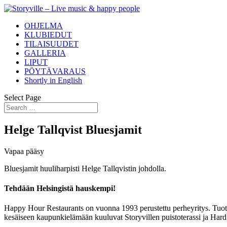
OHJELMA
KLUBIEDUT
TILAISUUDET
GALLERIA
LIPUT
PÖYTÄVARAUS
Shortly in English
Select Page
Helge Tallqvist Bluesjamit
Vapaa pääsy
Bluesjamit huuliharpisti Helge Tallqvistin johdolla.
Tehdään Helsingistä hauskempi!
Happy Hour Restaurants on vuonna 1993 perustettu perheyritys. Tuotam
kesäiseen kaupunkielämään kuuluvat Storyvillen puistoterassi ja Hard