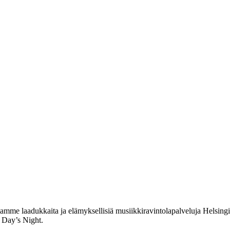
me laadukkaita ja elämyksellisiä musiikkiravintolapalveluja Helsingin
 Day’s Night.