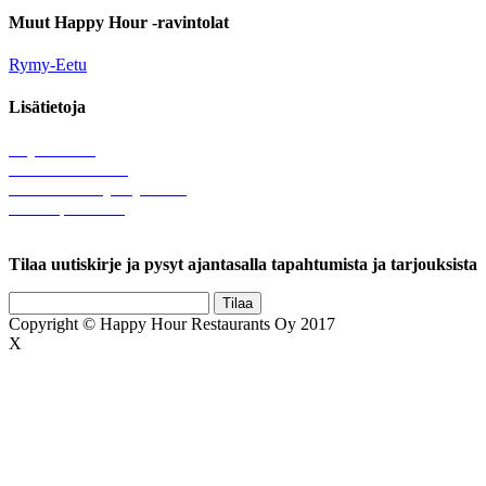
Muut Happy Hour -ravintolat
Rymy-Eetu
Lisätietoja
Löytötavarat
Tule meille töihin
Hallinnolliset yhteystiedot
Lähetä palautetta
Rekisteriseloste
Tilaa uutiskirje ja pysyt ajantasalla tapahtumista ja tarjouksista
Copyright © Happy Hour Restaurants Oy 2017
X