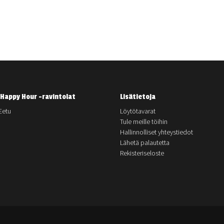
Happy Hour -ravintolat
Lisätietoja
Eetu
Löytötavarat
Tule meille töihin
Hallinnolliset yhteystiedot
Lähetä palautetta
Rekisteriseloste