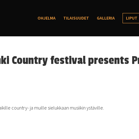
OHJELMA
TILAISUUDET
GALLERIA
LIPUT
ki Country festival presents P
ille country- ja muille sielukkaan musiikin ystäville.