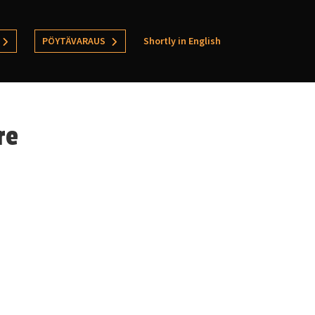
PÖYTÄVARAUS
Shortly in English
re