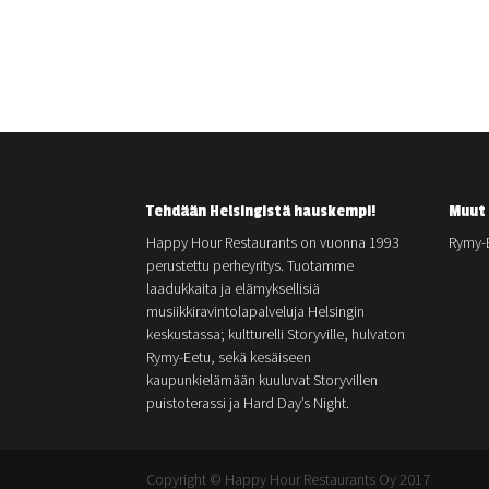
Tehdään Helsingistä hauskempi!
Muut 
Happy Hour Restaurants on vuonna 1993
Rymy-
perustettu perheyritys. Tuotamme
laadukkaita ja elämyksellisiä
musiikkiravintolapalveluja Helsingin
keskustassa; kultturelli Storyville, hulvaton
Rymy-Eetu, sekä kesäiseen
kaupunkielämään kuuluvat Storyvillen
puistoterassi ja Hard Day’s Night.
Copyright © Happy Hour Restaurants Oy 2017