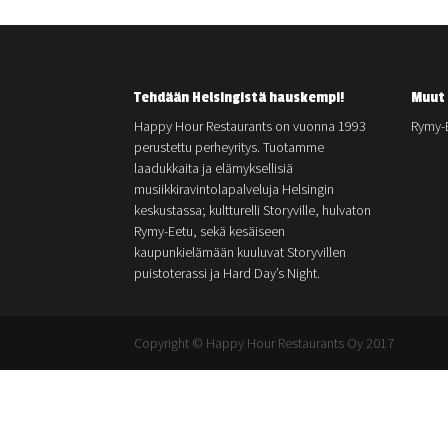
Tehdään Helsingistä hauskempi!
Muut 
Happy Hour Restaurants on vuonna 1993
Rymy-
perustettu perheyritys. Tuotamme
laadukkaita ja elämyksellisiä
musiikkiravintolapalveluja Helsingin
keskustassa; kultturelli Storyville, hulvaton
Rymy-Eetu, sekä kesäiseen
kaupunkielämään kuuluvat Storyvillen
puistoterassi ja Hard Day’s Night.
Copyright © Happy Hour Restaurants Oy 2017