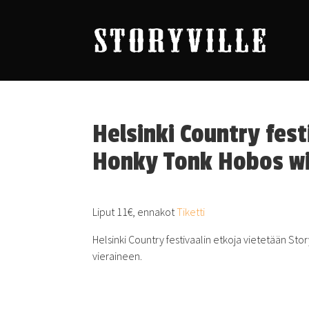
Helsinki Country fest
Honky Tonk Hobos wit
Liput 11€, ennakot
Tiketti
Helsinki Country festivaalin etkoja vietetään Sto
vieraineen.