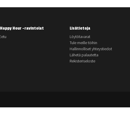
Happy Hour -ravintolat
Lisätietoja
Eetu
Löytötavarat
Tule meille töihin
Hallinnolliset yhteystiedot
Lähetä palautetta
Rekisteriseloste