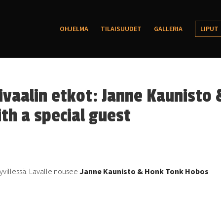
OHJELMA
TILAISUUDET
GALLERIA
LIPUT
ivaalin etkot: Janne Kaunisto 
h a special guest
ryvillessä. Lavalle nousee
Janne Kaunisto & Honk Tonk Hobos