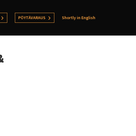
PÖYTÄVARAUS
Shortly in English
&