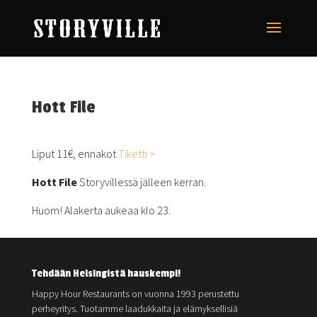
Hott File
Liput 11€, ennakot
Tiketti >
Hott File
Storyvillessä jälleen kerran.
Huom! Alakerta aukeaa klo 23.
Tehdään Helsingistä hauskempi!
Happy Hour Restaurants on vuonna 1993 perustettu
perheyritys. Tuotamme laadukkaita ja elämyksellisiä