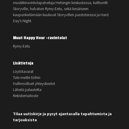
musiikkiravintolapalveluja Helsingin keskustassa; kultturelli
Storyville, hulvaton Rymy-Eetu, sekä kesäiseen
kaupunkielämään kuuluvat Storyvillen puistoterassi ja Hard
Day’s Night.
Muut Happy Hour -ravintolat
Rymy-Eetu
Lisätietoja
Löytötavarat
Tule meille töihin
Hallinnolliset yhteystiedot
Lähetä palautetta
Rekisteriseloste
Tilaa uutiskirje ja pysyt ajantasalla tapahtumista ja
tarjouksista