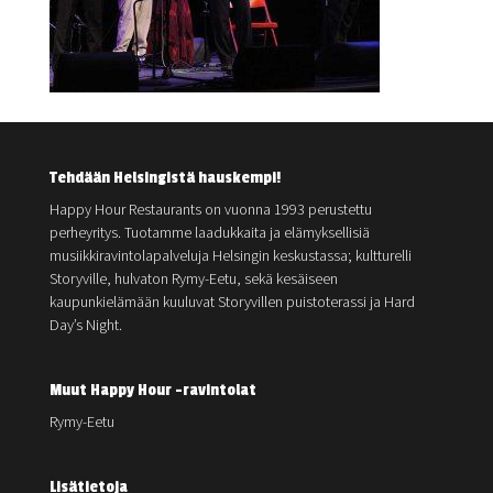
Tehdään Helsingistä hauskempi!
Happy Hour Restaurants on vuonna 1993 perustettu
perheyritys. Tuotamme laadukkaita ja elämyksellisiä
musiikkiravintolapalveluja Helsingin keskustassa; kultturelli
Storyville, hulvaton Rymy-Eetu, sekä kesäiseen
kaupunkielämään kuuluvat Storyvillen puistoterassi ja Hard
Day’s Night.
Muut Happy Hour -ravintolat
Rymy-Eetu
Lisätietoja