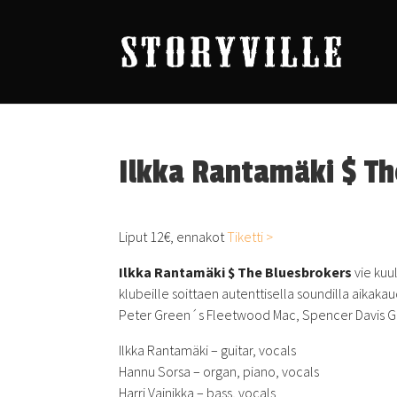
Ilkka Rantamäki $ T
Liput 12€, ennakot
Tiketti >
Ilkka Rantamäki $ The Bluesbrokers
vie kuu
klubeille soittaen autenttisella soundilla aikak
Peter Green´s Fleetwood Mac, Spencer Davis Gro
Ilkka Rantamäki – guitar, vocals
Hannu Sorsa – organ, piano, vocals
Harri Vainikka – bass, vocals