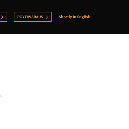
PÖYTÄVARAUS
Shortly in English
s,