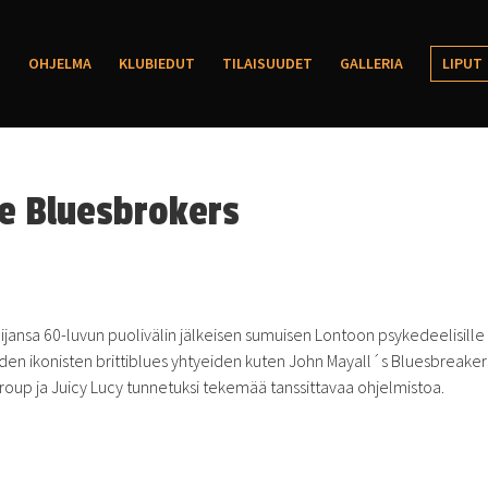
OHJELMA
KLUBIEDUT
TILAISUUDET
GALLERIA
LIPUT
he Bluesbrokers
lijansa 60-luvun puolivälin jälkeisen sumuisen Lontoon psykedeelisille
auden ikonisten brittiblues yhtyeiden kuten John Mayall´s Bluesbreaker
up ja Juicy Lucy tunnetuksi tekemää tanssittavaa ohjelmistoa.