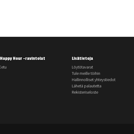
Happy Hour -ravintolat
Lisätietoja
Eetu
Löytötavarat
Tule meille töihin
Hallinnolliset yhteystiedot
Lähetä palautetta
Rekisteriseloste