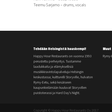
Teemu Sarjamo – drums, vocals
Tehdään Helsingistä hauskempi!
Muut 
Happy Hour Restaurants on vuonna 1993
Rymy-
perustettu perheyritys. Tuotamme
laadukkaita ja elämyksellisiä
musiikkiravintolapalveluja Helsingin
keskustassa; kultturelli Storyville, hulvaton
Rymy-Eetu, sekä kesäiseen
kaupunkielämään kuuluvat Storyvillen
puistoterassi ja Hard Day’s Night.
Copyright © Happy Hour Restaurants Oy 2017