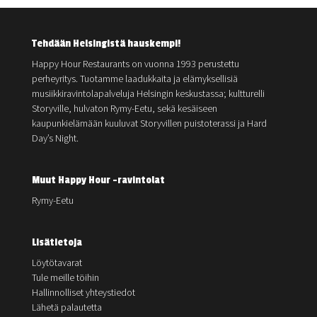
Tehdään Helsingistä hauskempi!
Happy Hour Restaurants on vuonna 1993 perustettu
perheyritys. Tuotamme laadukkaita ja elämyksellisiä
musiikkiravintolapalveluja Helsingin keskustassa; kultturelli
Storyville, hulvaton Rymy-Eetu, sekä kesäiseen
kaupunkielämään kuuluvat Storyvillen puistoterassi ja Hard
Day’s Night.
Muut Happy Hour -ravintolat
Rymy-Eetu
Lisätietoja
Löytötavarat
Tule meille töihin
Hallinnolliset yhteystiedot
Lähetä palautetta