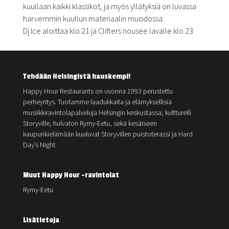
kuullaan kaikki klassikot, ja myös yllätyksiä on luvassa
harvemmin kuullun materiaalin muodossa.
Dj Ice aloittaa klo 21 ja Clifters nousee lavalle klo 23
Tehdään Helsingistä hauskempi!
Happy Hour Restaurants on vuonna 1993 perustettu
perheyritys. Tuotamme laadukkaita ja elämyksellisiä
musiikkiravintolapalveluja Helsingin keskustassa; kultturelli
Storyville, hulvaton Rymy-Eetu, sekä kesäiseen
kaupunkielämään kuuluvat Storyvillen puistoterassi ja Hard
Day’s Night.
Muut Happy Hour -ravintolat
Rymy-Eetu
Lisätietoja