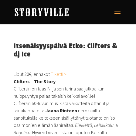
Itsenäisyyspäivä Etko: Clifters &
dj Ice
Liput 20€, ennakot
Tiketti >
Clifters – The Story
Cliftersin on taas IN, ja sen tarina saa jatkoa kun
huippuyhtye palaa takaisin keikkalavoille!
Cliftersin 60-luvun musiikista vaikutteita ottanut ja
lainakappaleita
Jaana Rinteen
nerokkailla
sanoituksilla keitokseen sisällyttänyt tuotanto on iso
osa monien elämän ääniraitaa.
Elekieltä
,
Leikkikalu
ja
Angelica
. Hyvien biisien lista on loputon.Keikalla