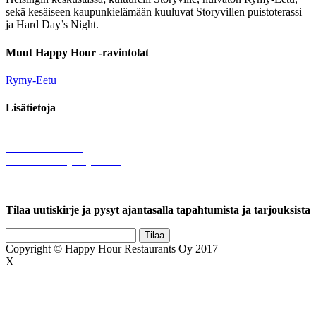
sekä kesäiseen kaupunkielämään kuuluvat Storyvillen puistoterassi
ja Hard Day’s Night.
Muut Happy Hour -ravintolat
Rymy-Eetu
Lisätietoja
Löytötavarat
Tule meille töihin
Hallinnolliset yhteystiedot
Lähetä palautetta
Rekisteriseloste
Tilaa uutiskirje ja pysyt ajantasalla tapahtumista ja tarjouksista
Copyright © Happy Hour Restaurants Oy 2017
X