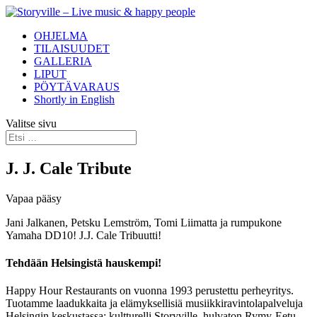
OHJELMA
TILAISUUDET
GALLERIA
LIPUT
PÖYTÄVARAUS
Shortly in English
Valitse sivu
J. J. Cale Tribute
Vapaa pääsy
Jani Jalkanen, Petsku Lemström, Tomi Liimatta ja rumpukone
Yamaha DD10! J.J. Cale Tribuutti!
Tehdään Helsingistä hauskempi!
Happy Hour Restaurants on vuonna 1993 perustettu perheyritys.
Tuotamme laadukkaita ja elämyksellisiä musiikkiravintolapalveluja
Helsingin keskustassa; kultturelli Storyville, hulvaton Rymy-Eetu,