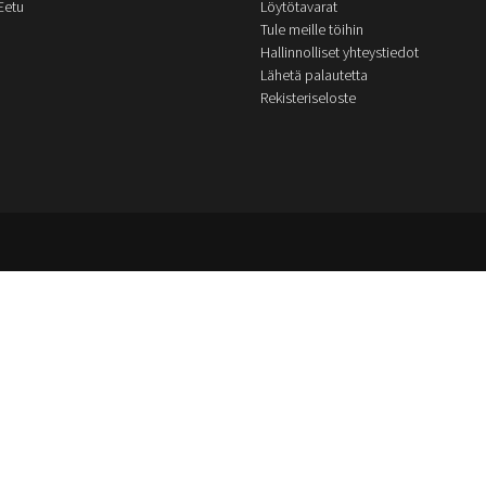
Eetu
Löytötavarat
Tule meille töihin
Hallinnolliset yhteystiedot
Lähetä palautetta
Rekisteriseloste