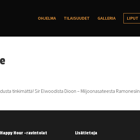
OHJELMA
TILAISUUDET
GALLERIA
LIPUT
ce
dusta tinkimättä! Sir Elwoodista Dioon – Miljoonasateesta Ramonesiin
Happy Hour -ravintolat
Lisätietoja