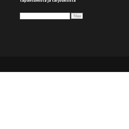
tapahtumista ja tarjouksista