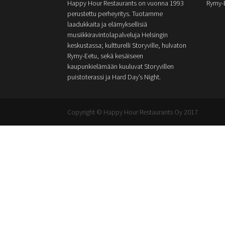
Happy Hour Restaurants on vuonna 1993
Rymy-
perustettu perheyritys. Tuotamme
laadukkaita ja elämyksellisiä
musiikkiravintolapalveluja Helsingin
keskustassa; kultturelli Storyville, hulvaton
Rymy-Eetu, sekä kesäiseen
kaupunkielämään kuuluvat Storyvillen
puistoterassi ja Hard Day’s Night.
Copyright © Happy Hour Restaurants Oy 2017