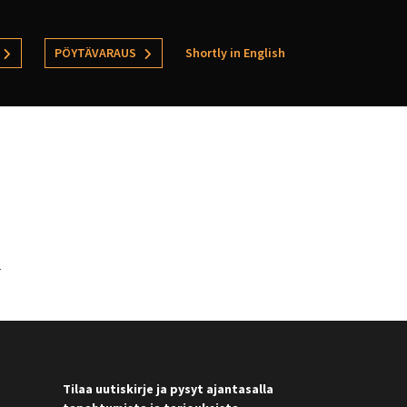
PÖYTÄVARAUS
Shortly in English
.
Tilaa uutiskirje ja pysyt ajantasalla