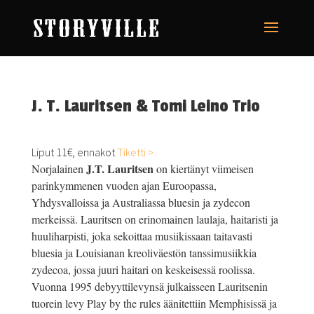
J. T. Lauritsen & Tomi Leino Trio
Liput 11€, ennakot
Tiketti >
J.T. Lauritsen
Norjalainen
on kiertänyt viimeisen
parinkymmenen vuoden ajan Euroopassa,
Yhdysvalloissa ja Australiassa bluesin ja zydecon
merkeissä. Lauritsen on erinomainen laulaja, haitaristi ja
huuliharpisti, joka sekoittaa musiikissaan taitavasti
bluesia ja Louisianan kreoliväestön tanssimusiikkia
zydecoa, jossa juuri haitari on keskeisessä roolissa.
Vuonna 1995 debyyttilevynsä julkaisseen Lauritsenin
tuorein levy Play by the rules äänitettiin Memphisissä ja