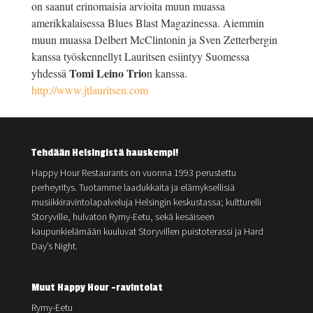
on saanut erinomaisia arvioita muun muassa
amerikkalaisessa Blues Blast Magazinessa. Aiemmin
muun muassa Delbert McClintonin ja Sven Zetterbergin
kanssa työskennellyt Lauritsen esiintyy Suomessa
Tomi Leino Trio
yhdessä
n kanssa.
http://www.jtlauritsen.com
Tehdään Helsingistä hauskempi!
Happy Hour Restaurants on vuonna 1993 perustettu
perheyritys. Tuotamme laadukkaita ja elämyksellisiä
musiikkiravintolapalveluja Helsingin keskustassa; kultturelli
Storyville, hulvaton Rymy-Eetu, sekä kesäiseen
kaupunkielämään kuuluvat Storyvillen puistoterassi ja Hard
Day’s Night.
Muut Happy Hour -ravintolat
Rymy-Eetu