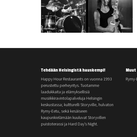
Tehdään Helsingistä hauskempi!
Muut 
Happy Hour Restaurants on vuonna 1993
Rymy-
perustettu perheyritys. Tuotamme
laadukkaita ja elämyksellisiä
musiikkiravintolapalveluja Helsingin
keskustassa; kultturelli Storyville, hulvaton
Rymy-Eetu, sekä kesäiseen
kaupunkielämään kuuluvat Storyvillen
puistoterassi ja Hard Day’s Night.