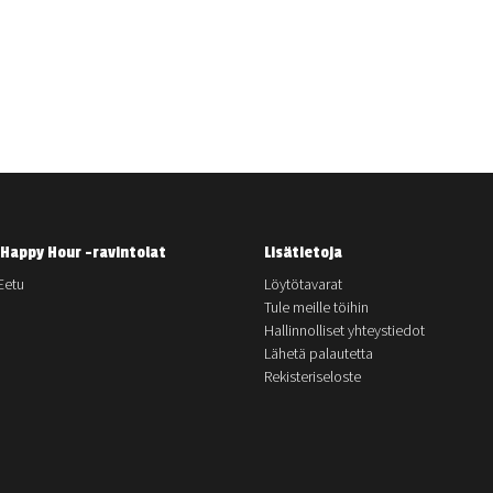
Happy Hour -ravintolat
Lisätietoja
Eetu
Löytötavarat
Tule meille töihin
Hallinnolliset yhteystiedot
Lähetä palautetta
Rekisteriseloste