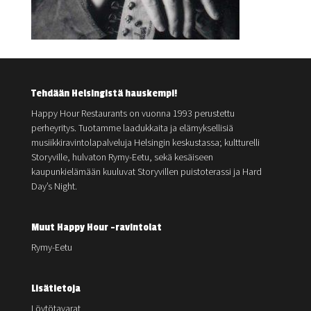
Tehdään Helsingistä hauskempi!
Happy Hour Restaurants on vuonna 1993 perustettu
perheyritys. Tuotamme laadukkaita ja elämyksellisiä
musiikkiravintolapalveluja Helsingin keskustassa; kultturelli
Storyville, hulvaton Rymy-Eetu, sekä kesäiseen
kaupunkielämään kuuluvat Storyvillen puistoterassi ja Hard
Day’s Night.
Muut Happy Hour -ravintolat
Rymy-Eetu
Lisätietoja
Löytötavarat