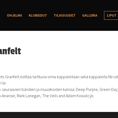
OHJELMA
KLUBIEDUT
TILAISUUDET
GALLERIA
LIPUT
nfelt
s-Granfelt esittää tarttuvia omia kappaleitaan sekä kappaleita Nirva
’iin.
. seuraavien bändien ja muusikoiden kanssa: Deep Purple, Green Day
nk Anansie, Mark Lanegan, The Veils and Adam Kowalcyk.