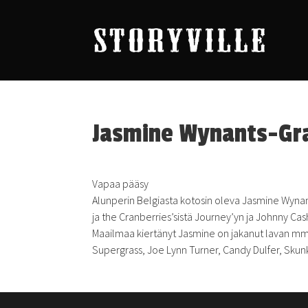
Jasmine Wynants-Gra
Vapaa pääsy
Alunperin Belgiasta kotosin oleva
Jasmine
Wynant
ja the Cranberries’sistä Journey’yn ja Johnny Cash
Maailmaa kiertänyt Jasmine on jakanut lavan mm
Supergrass, Joe Lynn Turner, Candy Dulfer, Sku