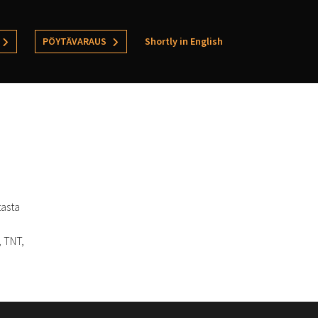
PÖYTÄVARAUS
Shortly in English
tasta
, TNT,