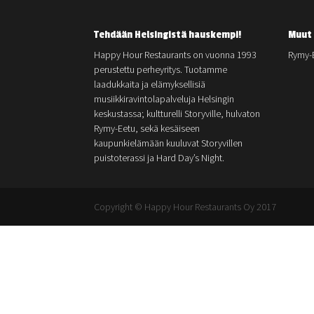
Tehdään Helsingistä hauskempi!
Muut 
Happy Hour Restaurants on vuonna 1993
Rymy-
perustettu perheyritys. Tuotamme
laadukkaita ja elämyksellisiä
musiikkiravintolapalveluja Helsingin
keskustassa; kultturelli Storyville, hulvaton
Rymy-Eetu, sekä kesäiseen
kaupunkielämään kuuluvat Storyvillen
puistoterassi ja Hard Day’s Night.
Copyright © Happy Hour Restaurants Oy 2017