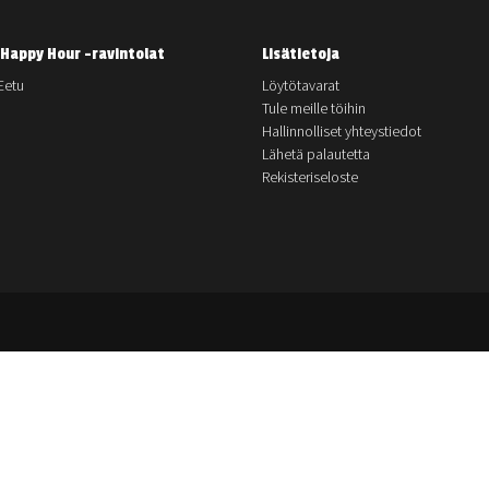
Happy Hour -ravintolat
Lisätietoja
Eetu
Löytötavarat
Tule meille töihin
Hallinnolliset yhteystiedot
Lähetä palautetta
Rekisteriseloste