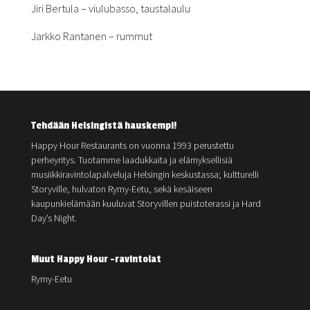
Jiri Bertula – viulubasso, taustalaulu
Jarkko Rantanen – rummut
Tehdään Helsingistä hauskempi!
Happy Hour Restaurants on vuonna 1993 perustettu
perheyritys. Tuotamme laadukkaita ja elämyksellisiä
musiikkiravintolapalveluja Helsingin keskustassa; kultturelli
Storyville, hulvaton Rymy-Eetu, sekä kesäiseen
kaupunkielämään kuuluvat Storyvillen puistoterassi ja Hard
Day’s Night.
Muut Happy Hour -ravintolat
Rymy-Eetu