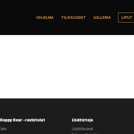
OHJELMA
TILAISUUDET
GALLERIA
LIPUT
Happy Hour -ravintolat
Lisätietoja
Eetu
Löytötavarat