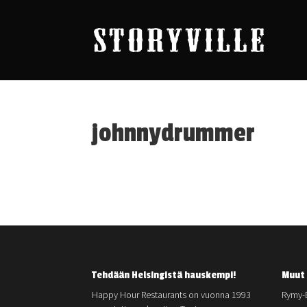
johnnydrummer
Tehdään Helsingistä hauskempi!
Muut 
Happy Hour Restaurants on vuonna 1993
Rymy-