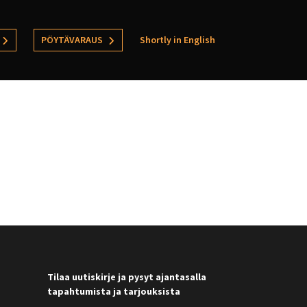
PÖYTÄVARAUS
Shortly in English
Tilaa uutiskirje ja pysyt ajantasalla
tapahtumista ja tarjouksista