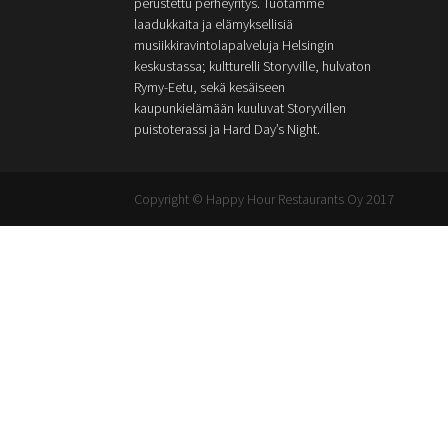
perustettu perheyritys. Tuotamme
laadukkaita ja elämyksellisiä
musiikkiravintolapalveluja Helsingin
keskustassa; kultturelli Storyville, hulvaton
Rymy-Eetu, sekä kesäiseen
kaupunkielämään kuuluvat Storyvillen
puistoterassi ja Hard Day’s Night.
Copyright © Happy Hour Restaurants Oy 2017