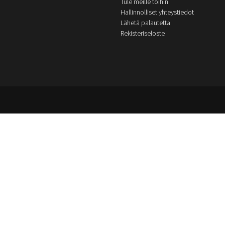
Tule meille töihin
Hallinnolliset yhteystiedot
Lähetä palautetta
Rekisteriseloste