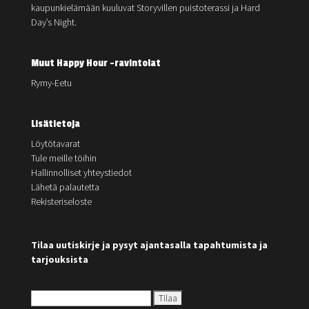
kaupunkielämään kuuluvat Storyvillen puistoterassi ja Hard
Day’s Night.
Muut Happy Hour -ravintolat
Rymy-Eetu
Lisätietoja
Löytötavarat
Tule meille töihin
Hallinnolliset yhteystiedot
Lähetä palautetta
Rekisteriseloste
Tilaa uutiskirje ja pysyt ajantasalla tapahtumista ja
tarjouksista