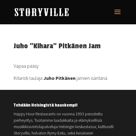
Juho ”Kihara” Pitkänen Jam
Vapaa pääsy
Kitaristi-laulaja
Juho Pitkänen
jamien isäntänä.
Tehdään Helsingistä hauskempi!
Happy Hour Restaurants on vuonna 1993 perustettu
perheyritys. Tuotamme laadukkaita ja elämyksellisiä
musiikkiravintolapalveluja Helsingin keskustassa; kultturelli
Storyville, hulvaton Rymy-Eetu, sekä kesäiseen