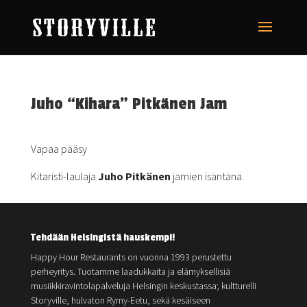
Juho “Kihara” Pitkänen Jam
Vapaa pääsy
Kitaristi-laulaja
Juho Pitkänen
jamien isäntänä.
Tehdään Helsingistä hauskempi!
Happy Hour Restaurants on vuonna 1993 perustettu
perheyritys. Tuotamme laadukkaita ja elämyksellisiä
musiikkiravintolapalveluja Helsingin keskustassa; kultturelli
Storyville, hulvaton Rymy-Eetu, sekä kesäiseen