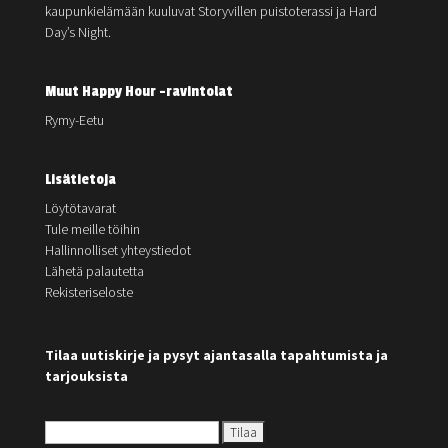
kaupunkielämään kuuluvat Storyvillen puistoterassi ja Hard
Day’s Night.
Muut Happy Hour -ravintolat
Rymy-Eetu
Lisätietoja
Löytötavarat
Tule meille töihin
Hallinnolliset yhteystiedot
Lähetä palautetta
Rekisteriseloste
Tilaa uutiskirje ja pysyt ajantasalla tapahtumista ja
tarjouksista