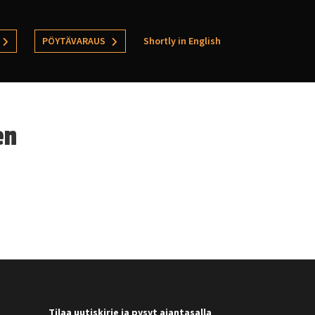
PÖYTÄVARAUS
Shortly in English
en
Tilaa uutiskirje ja pysyt ajantasalla