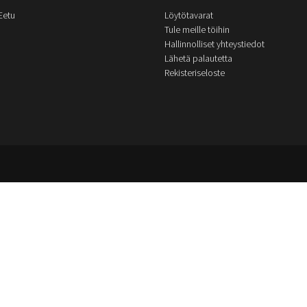
Eetu
Löytötavarat
Tule meille töihin
Hallinnolliset yhteystiedot
Lähetä palautetta
Rekisteriseloste