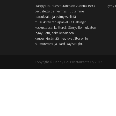
Happy Hour Restaurants on vuonna 1993
Rymy-
perustettu perheyritys. Tuotamme
laadukkaita ja elämyksellisiä
musiikkiravintolapalveluja Helsingin
keskustassa; kultturelli Storyville, hulvaton
Rymy-Eetu, sekä kesäiseen
kaupunkielämään kuuluvat Storyvillen
puistoterassi ja Hard Day’s Night.
Copyright © Happy Hour Restaurants Oy 2017