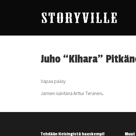
Juho “Kihara” Pitkän
Vapaa pääsy
Jamien isäntänä Arttur Teränen
.
Tehdään Helsingistä hauskempi!
Muut 