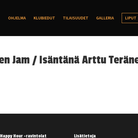
OHJELMA
KLUBIEDUT
TILAISUUDET
GALLERIA
LIPUT
en Jam / Isäntänä Arttu Terän
Happy Hour -ravintolat
Lisätietoja