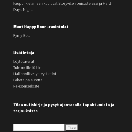
kaupunkielämään kuuluvat Storyvillen puistoterassi ja Hard
Day’s Night.
Muut Happy Hour -ravintolat
Rymy-Eetu
Lisätietoja
Löytötavarat
Tule meille töihin
Hallinnolliset yhteystiedot
Lähetä palautetta
Rekisteriseloste
Tilaa uutiskirje ja pysyt ajantasalla tapahtumista ja
tarjouksista