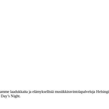
me laadukkaita ja elämyksellisiä musiikkiravintolapalveluja Helsingin
 Day’s Night.