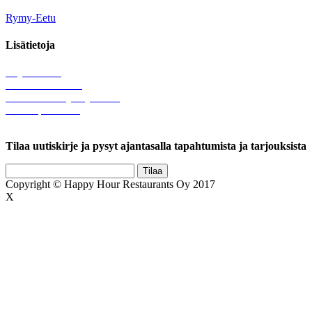
Rymy-Eetu
Lisätietoja
Löytötavarat
Tule meille töihin
Hallinnolliset yhteystiedot
Lähetä palautetta
Rekisteriseloste
Tilaa uutiskirje ja pysyt ajantasalla tapahtumista ja tarjouksista
Copyright © Happy Hour Restaurants Oy 2017
X