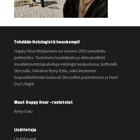
Tehdään Helsingistä hauskempi!
Happy Hour Restaurants on vuonna 1993 perustettu
perheyritys. Tuotamme laadukkaita ja elämyksellisiä
musiikkiravintolapalveluja Helsingin keskustassa; kultturelli
Storyville, hulvaton Rymy-Eetu, sekä kesäiseen
kaupunkielämään kuuluvat Storyvillen puistoterassi ja Hard
Day’s Night.
Muut Happy Hour -ravintolat
Rymy-Eetu
Lisätietoja
Löytötavarat