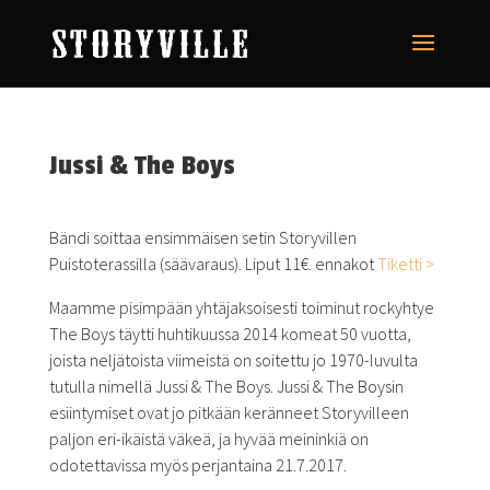
Jussi & The Boys
Bändi soittaa ensimmäisen setin Storyvillen
Puistoterassilla (säävaraus). Liput 11€. ennakot
Tiketti >
Maamme pisimpään yhtäjaksoisesti toiminut rockyhtye
The Boys täytti huhtikuussa 2014 komeat 50 vuotta,
joista neljätoista viimeistä on soitettu jo 1970-luvulta
tutulla nimellä Jussi & The Boys. Jussi & The Boysin
esiintymiset ovat jo pitkään keränneet Storyvilleen
paljon eri-ikäistä väkeä, ja hyvää meininkiä on
odotettavissa myös perjantaina 21.7.2017.