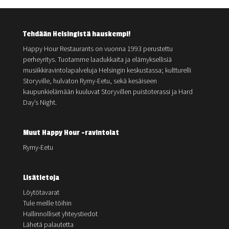
Tehdään Helsingistä hauskempi!
Happy Hour Restaurants on vuonna 1993 perustettu
perheyritys. Tuotamme laadukkaita ja elämyksellisiä
musiikkiravintolapalveluja Helsingin keskustassa; kultturelli
Storyville, hulvaton Rymy-Eetu, sekä kesäiseen
kaupunkielämään kuuluvat Storyvillen puistoterassi ja Hard
Day’s Night.
Muut Happy Hour -ravintolat
Rymy-Eetu
Lisätietoja
Löytötavarat
Tule meille töihin
Hallinnolliset yhteystiedot
Lähetä palautetta