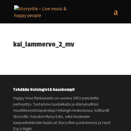
kai_lammervo_2_mv
Tehdään Helsingistä hauskempi!
Happy Hour Restaurants on vuonna 1993 perustettu
perheyritys. Tuotamme laadukkaita ja elämyksellisiä
musiikkiravintolapalveluja Helsingin keskustassa; kultturelli
Storyville, hulvaton Rymy-Eetu, sekä kesäiseen
kaupunkielämään kuuluvat Storyvillen puistoterassi ja Hard
Day’s Night.