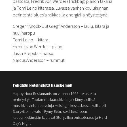
bassossa, Fredrik von Werder (Trickbag) pianon takana
ja Tomi Leino kitarassa. Luvassa vanhan koulukunnan
perinteistä bluesia raikkaalla energialla höystettynä.
Greger ”Knock-Out Greg” Andersson – laulu, kitara ja
huuliharppu
Tomi Leino – kitara
Fredrik von Werder – piano
Jaska Prepula – basso
Marcus Andersson – rummut
Tehdään Helsingistä hauskempi!
Happy Hour Restaurants on vuonna 1993 perustettu
perheyritys. Tuotamme laadukkaita ja elämyksellisiä
musiikkiravintolapalveluja Helsingin keskustassa; kultturelli
Storyville, hulvaton Rymy-Eetu, sekä kesäiseen
kaupunkielämään kuuluvat Storyvillen puistoterassi ja Hard
Day’s Night.