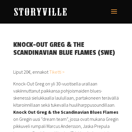
KNOCK-OUT GREG & THE
SCANDINAVIAN BLUE FLAMES (SWE)
Liput 20€, ennakot
Tiketti >
Knock-Out Greg on yli 30-vuotisella urallaan
vakiinnuttanut paikkansa pohjoismaiden blues-
skenessä sielukkaalla laulullaan, partakoneen terävällä
kitaroinnillaan sekä tukevalla huuliharppusoundillaan.
Knock Out Greg & the Scandinavian Blues Flames
on Gregin uusi ”dream team”, jossa ovat mukana Gregin
pikkuveli rumpali Marcus Andersson, Jaska Prepula