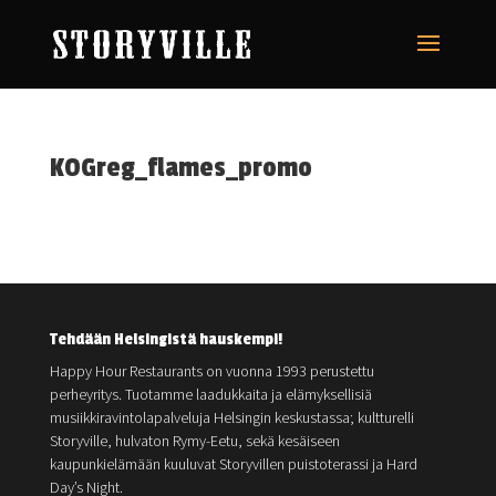
KOGreg_flames_promo
Tehdään Helsingistä hauskempi!
Happy Hour Restaurants on vuonna 1993 perustettu
perheyritys. Tuotamme laadukkaita ja elämyksellisiä
musiikkiravintolapalveluja Helsingin keskustassa; kultturelli
Storyville, hulvaton Rymy-Eetu, sekä kesäiseen
kaupunkielämään kuuluvat Storyvillen puistoterassi ja Hard
Day’s Night.