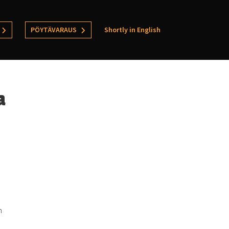
PÖYTÄVARAUS
Shortly in English
a
n