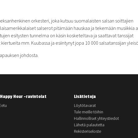
eksanhenkinen orkesteri, joka kutsuu suomalaisten salsan soittajien
laisamerikkalaiset salserot pitämään hauskaa ja tekemään musiikkia 
ujen esitysten tunnelma on käsin kosketeltava ja saattavat tanssijat
kiertueita mm. Kuubassa ja esiintynyt jopa 10 000 salsatanssijan yleisö
stapauksen johdosta.
Happy Hour -ravintolat
Lisätietoja
Eetu
Löytötavarat
Tule meille töihin
Hallinnolliset yhteystiedot
Lähetä palautetta
Rekisteriseloste