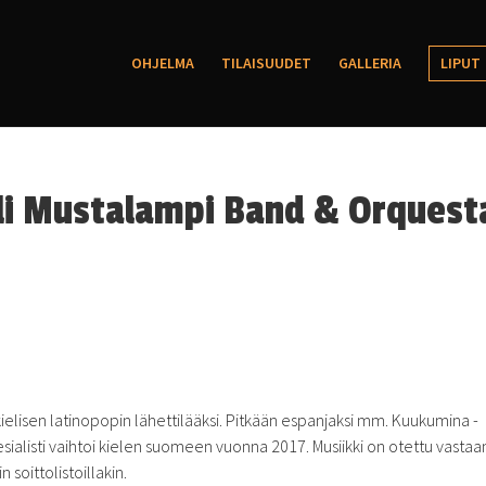
OHJELMA
TILAISUUDET
GALLERIA
LIPUT
ili Mustalampi Band & Orquest
elisen latinopopin lähettilääksi. Pitkään espanjaksi mm. Kuukumina -
spesialisti vaihtoi kielen suomeen vuonna 2017. Musiikki on otettu vastaa
n soittolistoillakin.