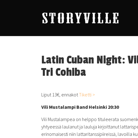
Latin Cuban Night: V
Tri Cohiba
Liput 13€, ennakot
Tiketti >
Vili Mustalampi Band Helsinki 20:30
Vili Mustalampea on helppo tituleerata suomenki
yhtyeessä laulanut ja lauluja kirjoittanut lattari
erinomaisesti niin lattaritanssipiireissä, lavoilla kui