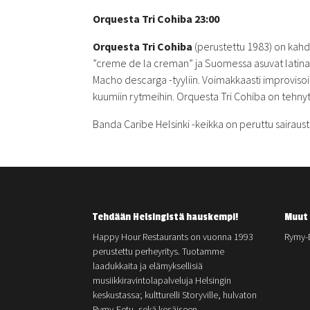
Orquesta Tri Cohiba 23:00
Orquesta Tri Cohiba
(perustettu 1983) on kahd
”creme de la creman” ja Suomessa asuvat latina
Macho descarga -tyyliin. Voimakkaasti improvisoit
kuumiin rytmeihin. Orquesta Tri Cohiba on tehnyt 
Banda Caribe Helsinki -keikka on peruttu sairau
Tehdään Helsingistä hauskempi!
Muut 
Happy Hour Restaurants on vuonna 1993
Rymy-
perustettu perheyritys. Tuotamme
laadukkaita ja elämyksellisiä
musiikkiravintolapalveluja Helsingin
keskustassa; kultturelli Storyville, hulvaton
Rymy-Eetu, sekä kesäiseen