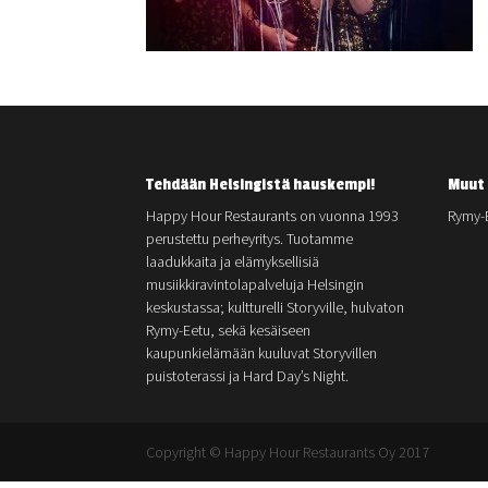
Tehdään Helsingistä hauskempi!
Muut 
Happy Hour Restaurants on vuonna 1993
Rymy-
perustettu perheyritys. Tuotamme
laadukkaita ja elämyksellisiä
musiikkiravintolapalveluja Helsingin
keskustassa; kultturelli Storyville, hulvaton
Rymy-Eetu, sekä kesäiseen
kaupunkielämään kuuluvat Storyvillen
puistoterassi ja Hard Day’s Night.
Copyright © Happy Hour Restaurants Oy 2017