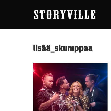
lisää_skumppaa