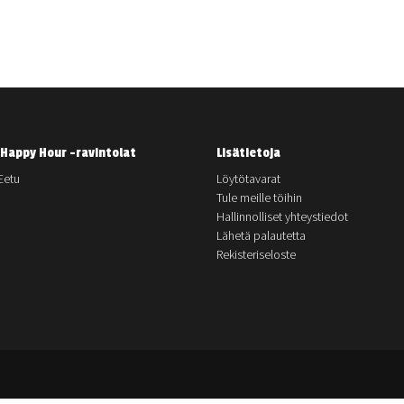
Happy Hour -ravintolat
Lisätietoja
Eetu
Löytötavarat
Tule meille töihin
Hallinnolliset yhteystiedot
Lähetä palautetta
Rekisteriseloste