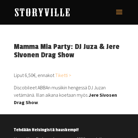
Mamma Mia Party: DJ Juza & Jere
Sivonen Drag Show
Liput 6,50€, ennakot
Tiketti >
Discobileet ABBAn musiikin hengessä DJ Juzan
vetämänä. Illan aikana koetaan myös
Jere Sivosen
Drag Show
.
Tehdään Helsingistä hauskempi!