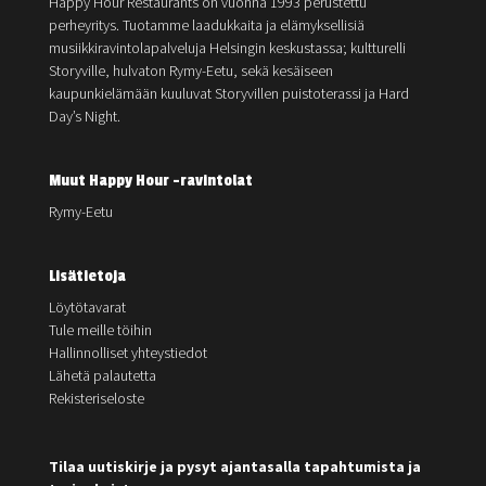
Happy Hour Restaurants on vuonna 1993 perustettu
perheyritys. Tuotamme laadukkaita ja elämyksellisiä
musiikkiravintolapalveluja Helsingin keskustassa; kultturelli
Storyville, hulvaton Rymy-Eetu, sekä kesäiseen
kaupunkielämään kuuluvat Storyvillen puistoterassi ja Hard
Day’s Night.
Muut Happy Hour -ravintolat
Rymy-Eetu
Lisätietoja
Löytötavarat
Tule meille töihin
Hallinnolliset yhteystiedot
Lähetä palautetta
Rekisteriseloste
Tilaa uutiskirje ja pysyt ajantasalla tapahtumista ja